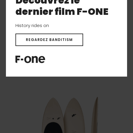
Découvrez le
dernier film F-ONE
History rides on
REGARDEZ BANDITISM
ROCKET FREE SURF
Nouveau