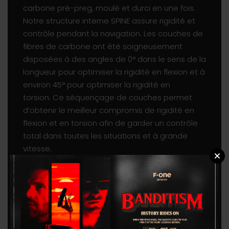
carbone pré-preg, moulé et durci en une fois.
Notre structure interne SPINE assure rigidité et
contrôle pendant la navigation. Les couches de
fibres de carbone ont été soigneusement
disposées à des angles de 0° dans le sens de la
longueur pour optimiser la rigidité en flexion et à
environ 45° pour optimiser la rigidité en
torsion. Ce séquençage de couches permet
d’obtenir le meilleur compromis de rigidité en
flexion et en torsion afin de garder un contrôle
total dans toutes les situations et à grande
vitesse.
Ce mât est équipé de notre nouvelle top plate
et du nouveau pied de mât TITAN 2. La top plate
revue est désormais compatible avec nos T-
nuts verrouillables et comprend également
notre système « Quick-Attach » en forme de