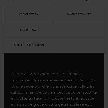
PRESENTATION
GAMME DE TAILLES
TECHNOLOGIE
MANUEL D'UTILISATION
La ROCKET WING CROSSOVER CARBON se
positionne comme une évidence afin de n’avoir
qu’une seule planche dans son quiver. Elle offre
suffisamment de volume pour apporter stabilité
et facilité au take-off,
tout en restant réactive
et maniable grâce à sa largeur modérée et à