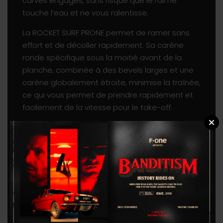
carves engagés, sans risque que le rail ne
touche l’eau et ne vous ralentisse.
La ROCKET SURF PRONE permet de ramer sans
effort et de décoller rapidement. Sa carène
ronde spécifique sous la moitié avant de la
planche, combinée à des bevels larges et une
carène globalement étroite, minimise la traînée,
ce qui vous permet de prendre rapidement et
facilement de la vitesse pour le take-off.
Le step à l’arrière de la planche amène un
décollage en douceur et minimise la résistance
lors des touchettes, ce qui est idéal pour aller
taper la mousse et pour un surf foil engagé. Le
pont légèrement creusé permet d’ajuster
facilement l’équilibre pied avant / pied arrière,
tout en conservant assez de volume dans le
nose pour une meilleure stabilité.