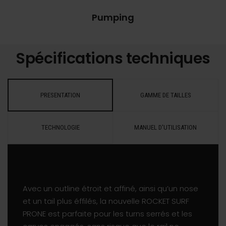
Pumping
Spécifications techniques
PRESENTATION
GAMME DE TAILLES
TECHNOLOGIE
MANUEL D'UTILISATION
Avec un outline étroit et affiné, ainsi qu’un nose
et un tail plus éffilés, la nouvelle ROCKET SURF
PRONE est parfaite pour les turns serrés et les