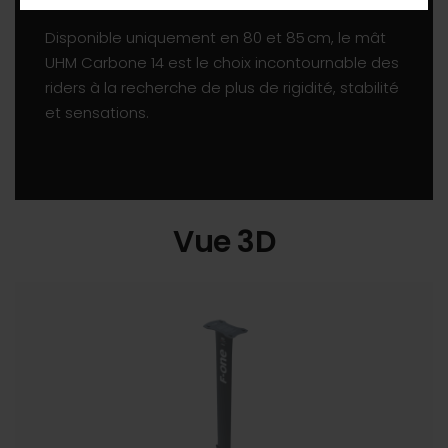
Disponible uniquement en 80 et 85
cm, le mât
UHM Carbone 14 est le choix incontournable des
riders à la recherche de plus de rigidité, stabilité
et sensations.
Vue 3D