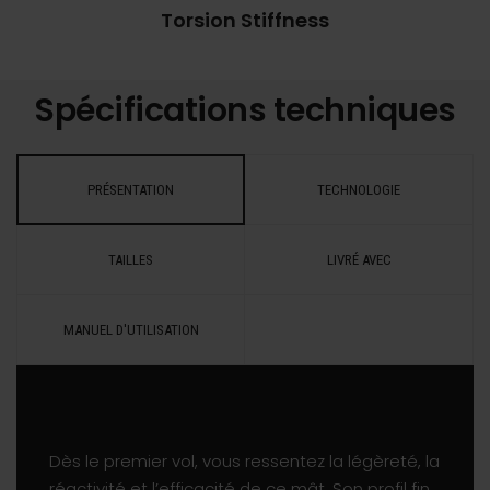
Torsion Stiffness
Spécifications techniques
PRÉSENTATION
TECHNOLOGIE
TAILLES
LIVRÉ AVEC
MANUEL D'UTILISATION
Dès le premier vol, vous ressentez la légèreté, la
réactivité et l’efficacité de ce mât. Son profil fin