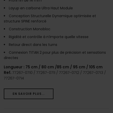
Profil fin de 14 mm
Layup en carbone Ultra Haut Module
Conception Structurelle Dynamique optimisée et
structure SPINE renforcé
Construction Monobloc
Rigidité et contrôle à n’importe quelle vitesse
Retour direct dans les turns
Connexion TITAN 2 pour plus de précision et sensations
directes
Longueur : 75 cm / 80 cm /85 cm / 95 cm / 105 cm
Ref.
77267-0710 / 77267-0711 / 77267-0712 / 77267-0713 /
77267-0714
EN SAVOIR PLUS...