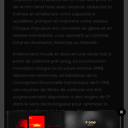
de 14 mm fend l’eau avec aisance, réduisant la
traînée et améliorant votre capacité à
accélérer, pomper et maintenir votre vitesse.
Chaque impulsion est convertie en glisse et en
vitesse immédiate, vous donnant un contrôle
total en downwind, freestyle ou freeride.
Entièrement moulé et durci en une seule fois à
partir de carbone pré-preg, sa construction
monobloc intègre la structure interne SPINE
désormais renforcée, et bénéficie de la
Conception Structurelle Dynamique de F-ONE.
Les couches de fibres de carbone ont été
soigneusement disposées à des angles de 0°
dans le sens de la longueur pour optimiser la
rigidité en flexion et à environ 45° pour optimiser
la rigidité en torsion. Enfin, ce drapage carbone
a été finement ajusté et optimisé pour chaque