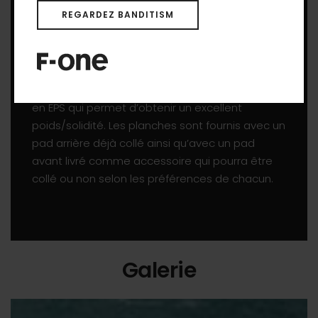
Toutes les planches sont équipées du système
REGARDEZ BANDITISM
Twin Tracks pour pouvoir y monter tout foil
équipé d’une platine.
Elles sont construites avec un sandwich
bamboo stratifié enveloppant un noyau allégé
en EPS qui permet d’obtenir un excellent
poids/solidité. Les planches sont fournis avec un
pad arrière déjà collé ainsi qu’avec un pad
avant livré comme accessoire qui pourra être
collé ou non selon les préférences de chacun.
Galerie