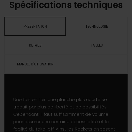
Spécifications techniques
PRESENTATION
TECHNOLOGIE
DETAILS
TAILLES
MANUEL D'UTILISATION
Une fois en l’air, une planche plus courte se
traduit par plus de liberté et de possibilités.
Cependant, il faut suffisamment de volume
pour assurer une certaine accessibilité et la
facilité du take-off. Ainsi, les Rockets disposent