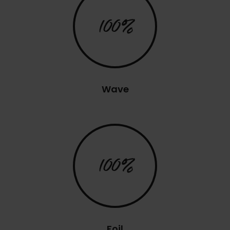
100%
Wave
100%
Foil