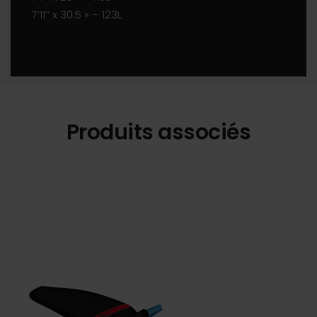
7’11’’ x 30.5 » – 123L
Produits associés