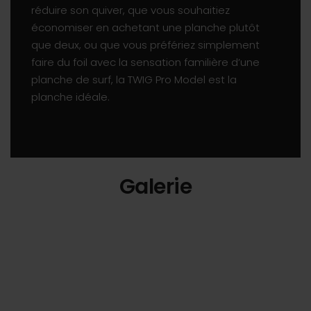
réduire son quiver, que vous souhaitiez
économiser en achetant une planche plutôt
que deux, ou que vous préfériez simplement
faire du foil avec la sensation familière d’une
planche de surf, la TWIG Pro Model est la
planche idéale.
Galerie