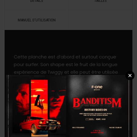
DETAILS
TAILLES
MANUEL D'UTILISATION
Cette planche est d’abord et surtout conçue
pour surfer. Son shape est le fruit de la longue
expérience de Twiggy et elle peut être utilisée
dans de nombreuses conditions de vague.
Cette board ultra polyvalente sera donc votre
compagnon idéal pour partir en surf trip. Très
bien équilibrée, les surfeurs aimeront sa facilité
d’utilisation et son confort dans tout type de
vagues.
Disponible en 5’8/30l, 6’0/33l et 6’4/40l, il existe