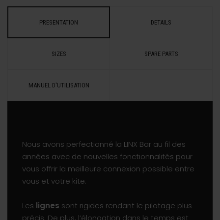
PRESENTATION
DETAILS
SIZES
SPARE PARTS
MANUEL D'UTILISATION
Nous avons perfectionné la LINX Bar au fil des
années avec de nouvelles fonctionnalités pour
vous offrir la meilleure connexion possible entre
vous et votre kite.
Les
lignes
sont rigides rendant le pilotage plus
précis. De plus, l’élongation dans le temps est