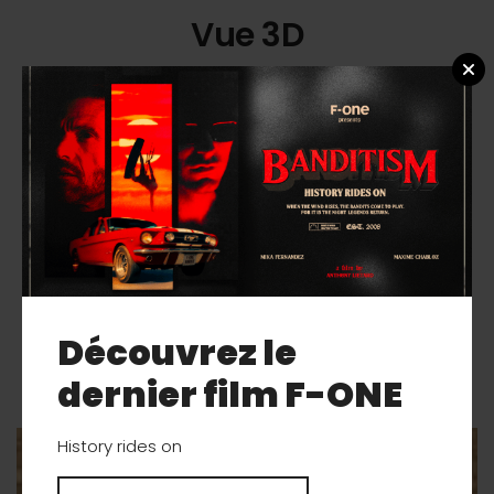
Vue 3D
Découvrez le
Galerie
dernier film F-ONE
History rides on