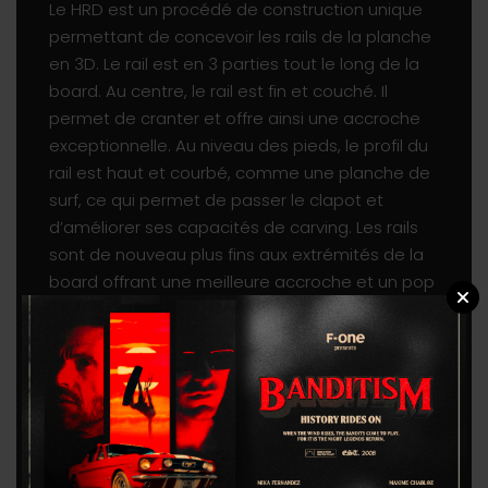
Le HRD est un procédé de construction unique
permettant de concevoir les rails de la planche
en 3D. Le rail est en 3 parties tout le long de la
board. Au centre, le rail est fin et couché. Il
permet de cranter et offre ainsi une accroche
exceptionnelle. Au niveau des pieds, le profil du
rail est haut et courbé, comme une planche de
surf, ce qui permet de passer le clapot et
d’améliorer ses capacités de carving. Les rails
sont de nouveau plus fins aux extrémités de la
board offrant une meilleure accroche et un pop
incomparable.
LITE TECH
Le LITE TECH est une exclusivité F-ONE dans le
monde du kite. Technologie brevetée par
Rossignol Snowboards, elle intègre un élément
en TPU laissant passer la lumière à travers la