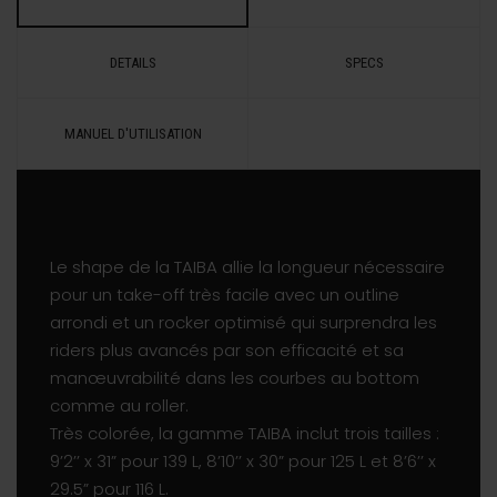
DETAILS
SPECS
MANUEL D'UTILISATION
Le shape de la TAIBA allie la longueur nécessaire
pour un take-off très facile avec un outline
arrondi et un rocker optimisé qui surprendra les
riders plus avancés par son efficacité et sa
manœuvrabilité dans les courbes au bottom
comme au roller.
Très colorée, la gamme TAIBA inclut trois tailles :
9’2’’ x 31” pour 139 L, 8’10’’ x 30” pour 125 L et 8’6’’ x
29.5” pour 116 L.