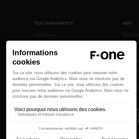
TÉLÉCHARGEMENTS
AIDE
Catalogues
Nous con
Manuels d'utilisation
Centre d
Produits archivés
SAV
Enregist
Trouver 
Careers
Trouver 