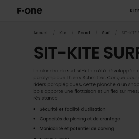
KIT
Accueil
Kite
Board
Surf
SIT-KITE
SIT-KITE SU
La planche de surf sit-kite a été développée a
paralympique Thierry Schmitter. Conçue pour
riders paraplégiques, cette planche a un shape
bois apporte une flottaison et un flex sur me
résistance.
Sécurité et facilité d’utilisation
Capacités de planing et de crantage
Maniabilité et potentiel de carving