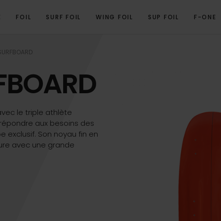
E
FOIL
SURF FOIL
WING FOIL
SUP FOIL
F-ONE
OVERVIEW
SPÉCIFICATIONS TECHNIQUES
PRODUITS ASSOCIÉS
 SURFBOARD
RFBOARD
vec le triple athlète
 répondre aux besoins des
 exclusif. Son noyau fin en
sure avec une grande