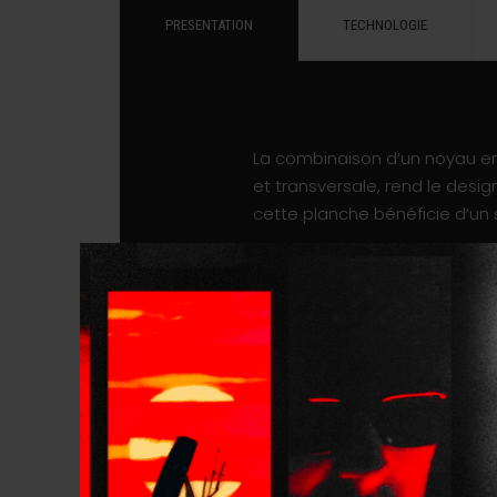
PRESENTATION
TECHNOLOGIE
La combinaison d’un noyau en 
et transversale, rend le desi
cette planche bénéficie d’un s
Le nose très arrondi et le ro
proches de celles d’une planch
crucial d’avoir un nose très spa
parfaits pour le surf dans le
portance à l’arrière. Enfin, l
absorber le clapot lors de la
Pour rendre la planche indestr
efforts. De plus, la dispositi
cadre de sit-kite Wolturnus. L