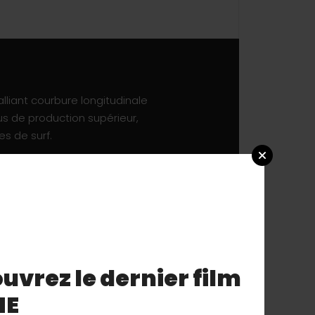
lliant courbure longitudinale
us de production supérieur,
es de surf.
ons dans les vagues très
on assise ; il était donc
Le winger et swallow tail sont
 d’accroche et une bonne
ent étudiés pour mieux
uvrez le dernier film
és pour mieux diffuser les
NE
 F-ONE sont compatibles avec le
ofonds (6 à 10 cm – 4.5
« ) pour