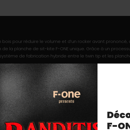
bois pour réduire le volume et d’un rocker avant prononcé, a
gn de la planche de sit-kite F-ONE unique. Grâce à un process
ystème de fabrication hybride entre le twin tip et les planch
cker arrière assez tendu de la planche apportent des sensati
e de surf classique. Les pieds du rider sont avancés en positi
tulé. Le rail est arrondi à l’avant et plutôt ‘edgy’ à l’arrière. 
s petites et moyennes vagues et le clapot, offrant beaucoup
’outline et le léger concave de la planche ont été soigneusem
 navigation dans les vagues.
Déco
uctible, des raidisseurs en relief sur le pont ont été incorpor
F-O
on du pont et la position des inserts de la planche de sit-kite
es boitiers de type Tuttle permettent de fixer des ailerons pr