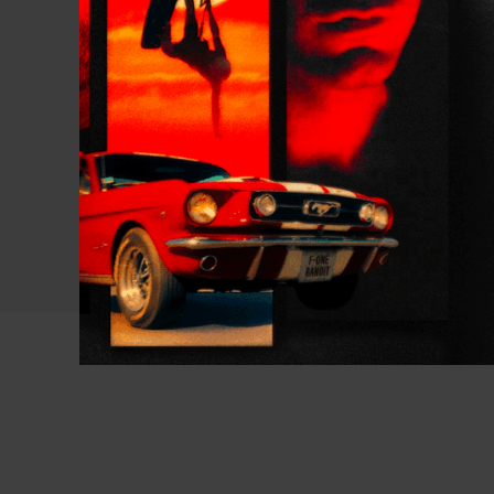
remonter correctement au ven
Cette planche est également é
Elle est livrée avec deux ailer
Inspirée par et parfaitement a
permettra de s’élancer dans to