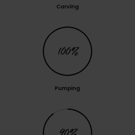
Carving
100%
Pumping
90%