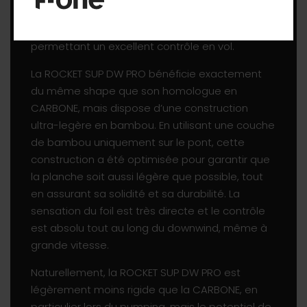
semblable à un cockpit abaisse votre centre de
gravité et vous rapproche ainsi du foil,
permettant un excellent contrôle en vol.
La ROCKET SUP DW PRO bénéficie exactement
du même shape que son homologue en
CARBONE, mais dispose d’une construction
ultra-legère en bambou. En utilisant une couche
de bambou uniquement sur le pont, cette
construction a été optimisée pour garantir que
la planche soit aussi légère que possible, tout
en assurant sa solidité et sa durabilité. La
sensation du foil est très directe et le contrôle
est absolu tout au long du downwind, même à
grande vitesse.
Naturellement, la ROCKET SUP DW PRO est
légèrement moins rigide que la CARBONE, en
particulier lors du pumping, mais le potentiel de