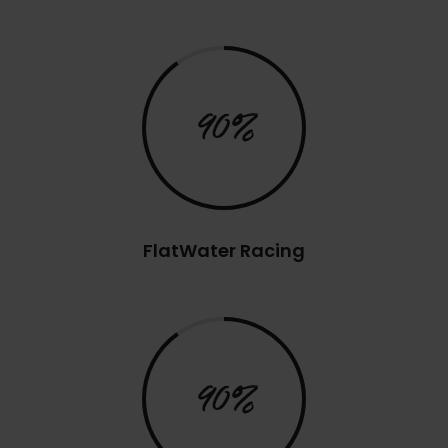
90%
FlatWater Racing
90%