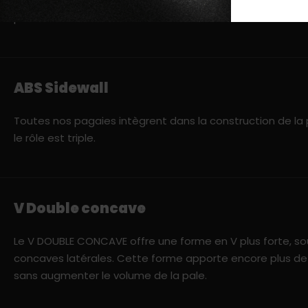
Permet à la pale d’être idéalement positionnée dans l’
puissance est à son maximum.
ABS Sidewall
Toutes nos pagaies intègrent dans la construction de la
le rôle est triple.
V Double concave
Le V DOUBLE CONCAVE offre une forme en V plus forte, sou
concaves latérales. Cette forme apporte encore plus de s
sans augmenter le volume de la pale.