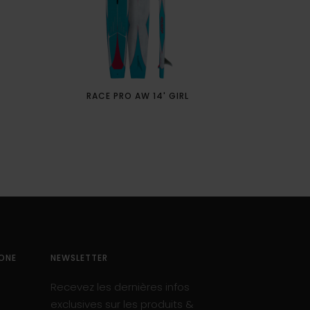
RACE PRO AW 14' GIRL
RACE P
ONE
NEWSLETTER
Recevez les dernières infos
exclusives sur les produits &