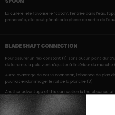
SPOON
La cuillère: elle favorise le “catch”, l’entrée dans l’eau, l’app
prononcée, elle peut pénaliser la phase de sortie de l’eau
BLADE SHAFT CONNECTION
Pour assurer un flex constant (1), sans aucun point dur d’
de la rame, la pale vient s’ajuster à l’intérieur du manche 
Autre avantage de cette connexion, l’absence de plan de 
pourrait endommager le rail de la planche (3).
Another advantage of this connection is the absence of ex
could damage the rail of the board (3).