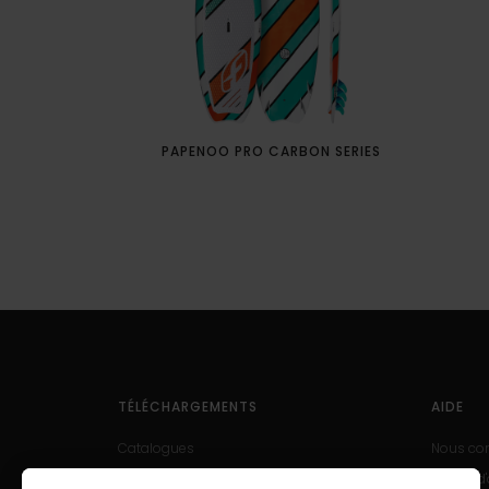
PAPENOO PRO CARBON SERIES
TÉLÉCHARGEMENTS
AIDE
Catalogues
Nous con
Manuels d'utilisation
Centre d