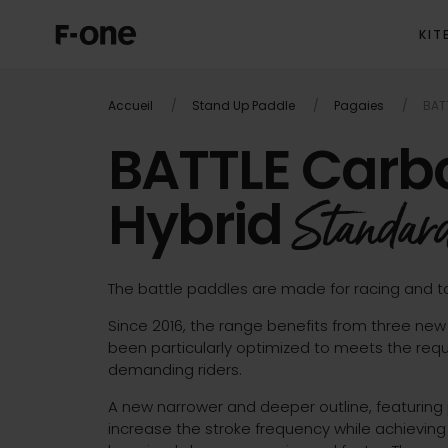
KIT
Accueil
Stand Up Paddle
Pagaies
BAT
BATTLE Carb
Hybrid
Standar
The battle paddles are made for racing and to
Since 2016, the range benefits from three n
been particularly optimized to meets the req
demanding riders.
A new narrower and deeper outline, featuring 
increase the stroke frequency while achieving