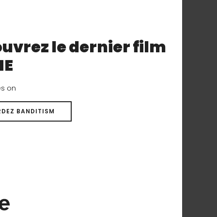
ion des rames nous
uvrez le dernier film
re manche, du plus
NE
es on
DEZ BANDITISM
end la pagaie non