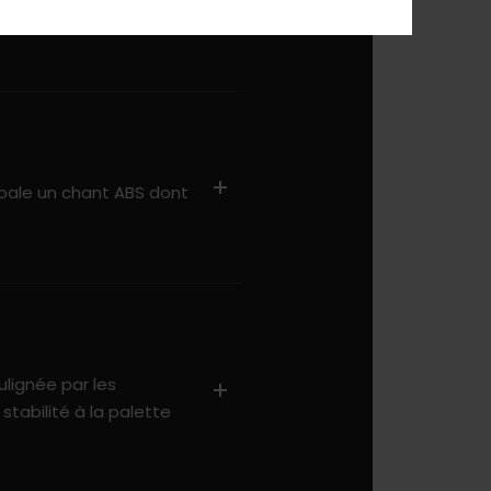
eau au moment où la
 pale un chant ABS dont
lignée par les
tabilité à la palette