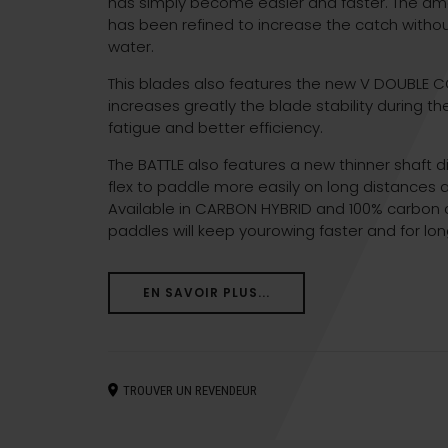
has simply become easier and faster. The am
has been refined to increase the catch without
water.
This blades also features the new V DOUBLE 
increases greatly the blade stability during the
fatigue and better efficiency.
The BATTLE also features a new thinner shaft d
flex to paddle more easily on long distances a
Available in CARBON HYBRID and 100% carbon c
paddles will keep yourowing faster and for lon
EN SAVOIR PLUS...
TROUVER UN REVENDEUR