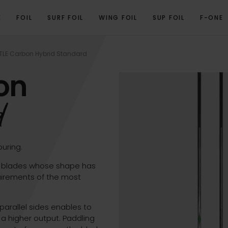
E
FOIL
SURF FOIL
WING FOIL
SUP FOIL
F-ONE
OVERVIEW
SPÉCIFICATIONS TECHNIQUES
PRODUITS ASSOCIÉS
TLE Carbon Hybrid Standard
on
d
uring.
ew blades whose shape has
uirements of the most
parallel sides enables to
 a higher output. Paddling