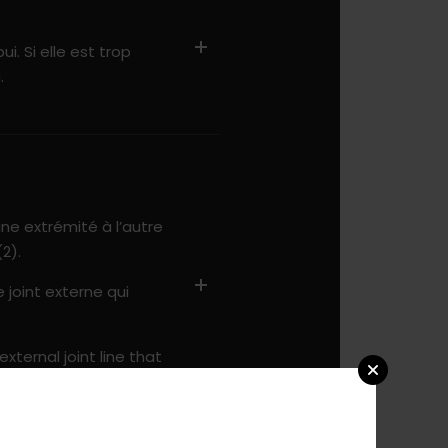
ui. Si elle est trop
.
une extrémité à l’autre
(2).
joint externe qui
ternal joint line that