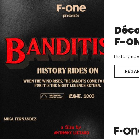
Shaft stifness
Les technologies et matériaux retenus pour la construct
Déco
permettent de vous offrir deux choix de rigidité pour vot
F-O
souple et tolérant jusqu’au plus rigide et nerveux.
History rid
Finition anti-dérapante
REGAR
La finition antidérapante est un vernis «soft touch» qui r
glissante lorsqu'elle est mouillée.
Blade angle