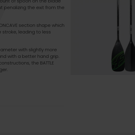
ount of spoon on the blade
 penalizing the exit from the
CONCAVE section shape which
 stroke, leading to less
iameter with slightly more
nd with a better hand grip.
onstructions, the BATTLE
ger.