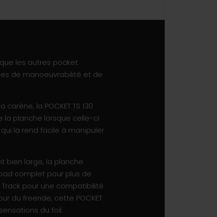
 que les autres pocket
mes de manoeuvrabilité et de
a carène, la POCKET TS 130
 la planche lorsque celle-ci
qui la rend facile à manipuler
nt bien large, la planche
n pad complet pour plus de
 Track pour une compatibilité
our du freeride, cette POCKET
ensations du foil.