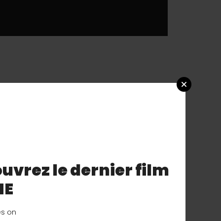
uvrez le dernier film
NE
es on