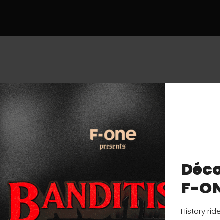
Déco
F-O
History rid