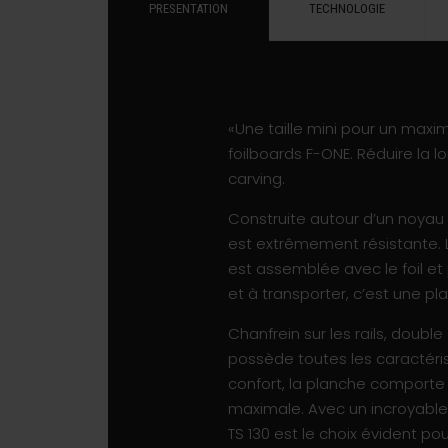
PRESENTATION
TECHNOLOGIE
«Une taille mini pour un max
foilboards F-ONE. Réduire la
carving.
Construite autour d’un noyau 
est extrêmement résistante. L
est assemblée avec le foil et
et à transporter, c’est une p
Chanfrein sur les rails, doubl
possède toutes les caractéris
confort, la planche comporte 
maximale. Avec un incroyable 
TS 130 est le choix évident po