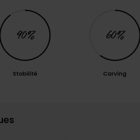
90%
60%
Stabilité
Carving
ues