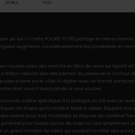
DETAILS
SIZES
imum de fun ! » Cette POCKET TS 130 partage le même mantra
 longueur augmente considérablement les possibilités en ter
en mousse avec des renforts en fibre de verre sur lepont et l
a finition robuste des rails permet de préserver le contour de
 posée à terre sur le côté. H Légère avec un format compact 
lanche dont vous n’aurez jamais à vous soucier.
e concave, outline spécifique à la pratique du foil avec un ava
tiques de shape qui la rendent facile à utiliser. Équipée d’u
des inserts pour trois footstraps et dispose du système Twin
potentiel pour toutes sortes de tricks ou tout simplement p
ur un grand nombre de riders qui voudront profiter des pures s