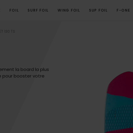
E
FOIL
SURF FOIL
WING FOIL
SUP FOIL
F-ONE
PROGRAMME
SPÉCIFICATIONS TECHNIQUES
VUE 3D
GALERIE
PRODU
T 130 TS
ement la board la plus
ide pour booster votre