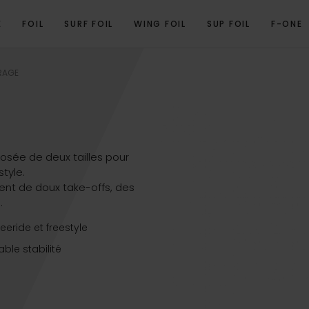
E
FOIL
SURF FOIL
WING FOIL
SUP FOIL
F-ONE
DÉO PRODUIT
PROGRAMME
SPÉCIFICATIONS TECHNIQUES
VUE 3D
PR
RAGE
osée de deux tailles pour
style.
rent de doux take-offs, des
.
reeride et freestyle
ble stabilité