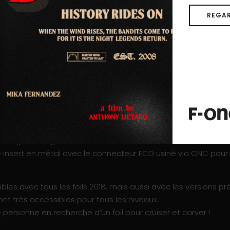
mais aussi le profil le plus fin pour une meilleure glisse et de
naison speed/carving.
REGAR
lyvalente de la gamme, elle offre une très bonne portance, gl
extrémités arquées, les trois ailes ont toutes un profil simila
té totale. Leurs élancements sont compacts, ce qui donne u
 Elles ont aussi un vrillage évolué en bout d’aile qui, non 
e l’aile plus contrôlable.
timal, nous construisons ces ailes en Carbone Pre-Preg. Les a
les garder légères.
me insert en métal avec le connecteur FCD usiné via CNC pou
bles avec tous les foils 2018, mais aussi avec les versions 
sont très accessibles pour tous les niveaux.
e personne en recherche d’un foil pour cruiser et carver !