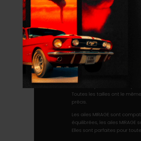
650cm3 – La plus petite taille 
fin. C’est la meilleure combi
800cm3 – La taille la plus po
manœuvrabilité.
Plus plate au milieu avec les 
contrôle et une manœuvrabili
mouvement dans les manœuvres.
rend également la puissance d
Afin de garder un contrôle op
ont un noyau en mousse pour 
Toutes les tailles ont le mê
précis.
Les ailes MIRAGE sont compati
équilibrées, les ailes MIRAGE 
Elles sont parfaites pour tout