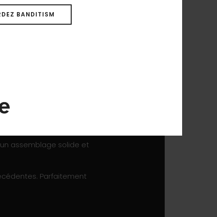
s possibilités de carving sans
DEZ BANDITISM
isse et fantastique
ire offrant beaucoup de
ne grande liberté de
seulement aide la glisse, mais
iles les plus volumineuses
r un assemblage solide et
précédentes. Parfaitement