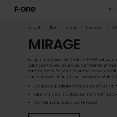
KIT
OVERVIEW
VI
Accueil
Kite
Kitefoil
hydrofoils
MI
MIRAGE
La gamme d’ailes de Kitefoil MIRAGE est comp
satisfaire toutes les envies de freeride et free
Extrêmement faciles à contrôler, ces ailes off
courbes sans effort et une incroyable stabilité
2 tailles pour satisfaire toutes les envies de f
Take-offs doux, courbes sans effort et incroya
Contôle et manoeuvrabilité totale