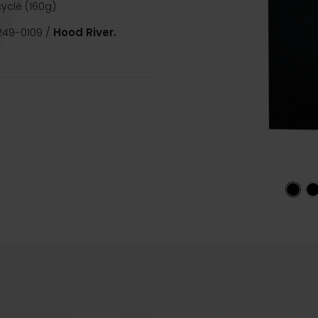
yclé (160g)
249-0109 /
Hood River.