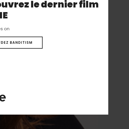
uvrez le dernier film
NE
es on
DEZ BANDITISM