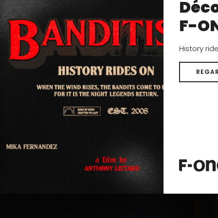
Déco
F-O
History rid
REGAR