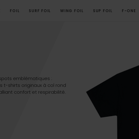
E
FOIL
SURF FOIL
WING FOIL
SUP FOIL
F-ONE
OVERVIEW
GALERIE
PRODUITS ASSOCIÉS
 spots emblématiques :
 t-shirts originaux à col rond
liant confort et respirabilité.