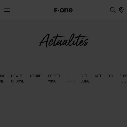
Actualités
ING
HOW TO
APPAREL
POCKET-
K-
GIFT
KITE
FOIL
SUR
OIL
CHOOSE
WING
WING
GUIDE
FOIL