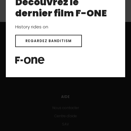
Découvrez le
dernier film F-ONE
History rides on
REGARDEZ BANDITISM
TÉLÉCHARGEMENTS
Catalogues
Manuels d'utilisation
Produits archivés
AIDE
Nous contacter
Centre d'aide
SAV