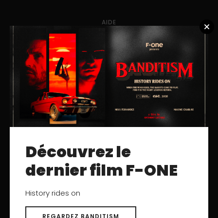
AIDE
Nous contacter
Centre d'aide
SAV
Enregistrement de produits
Trouver un Revendeur
Careers
Trouver un Revendeur
Découvrez le
REJOIGNEZ LA COMMUNAUTÉ F-ONE
dernier film F-ONE
History rides on
REGARDEZ BANDITISM