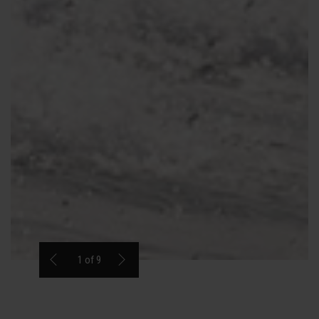
1
of
9