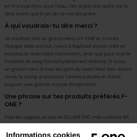
et m’a maintenu sous l’eau. J’en ai pris une autre sur la
tête avant que le jet ski ne me récupère.
À qui voudrais-tu dire merci ?
Je voudrais dire un grand merci à F-ONE et à toute
l’équipe. Mais surtout, merci à Raphael d’avoir créé et
soutenu le team Next Generation, ainsi que pour tout le
matériel de wing foil incroyablement élaboré. Et aussi,
un grand merci à tous les gars du team Next Gen d’avoir
rendu le camp si amusant l’année passée et d’être
toujours une grande source d’inspiration.
Une phrase sur tes produits préférés F-
ONE ?
Pour les vagues, je suis en ESCAPE 530, mât carbone 85
cm, ROCKET WING-S 32 L 4’4 et la STRIKE 3m². Ce setup
est parfaitement équilibré pour toutes les tailles et