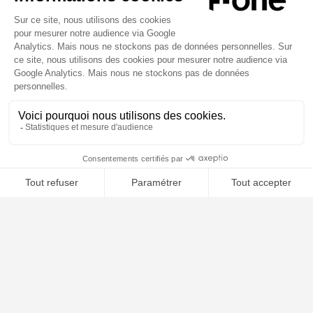
puissances de vagues.
En freestyle, je choisis l’ESCAPE 530, mât carbone 85 cm,
ROCKET WING 40 L 4’4 et la STRIKE 3m². Je peux obtenir un
super pop pour le take-off, mais j’ai aussi suffisamment
de volume pour la réception.
Ma configuration préférée pour la race est l’ESCAPE 530,
mât carbone 95 cm, ROCKET WING 40 L 4’4
et la STRIKE
4m². Avec ce setup, j’ai plus d’effet de levier avec le mât
et je peux augmenter ma vitesse de pointe.