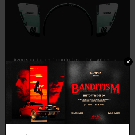
Avec son design à cinq lattes et l’utilisation du
dacron DLE 140, la TRIGGER TEC est stable,
efficace, durable et légèrement plus flexible en
vol. Elle offre un ride fluide et prévisible,
permettant à tous de booster facilement et
d’atterrir en douceur. Que vous effectuiez votre
premier saut ou que vous perfectionniez vos
loops, cette aile vous donne les outils
nécessaires pour progresser et vous amuser.
Avec sa pression en barre légère, la TRIGGER TEC