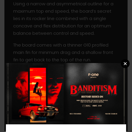
Using a narrow and asymmetrical outline for a
maximum top end speed, the board’s secret
lies in its rocker line combined with a single
concave and flex distribution for an optimum
balance between control and speed.
The board comes with a thinner G10 profiled
main fin for minimum drag and a shallow front
fin to get back to the top of the run.
Available in starboard or portside
configurations, this board will tear up your spot
as soon as the wind starts revving up!
Dimensions 157 X 29 CM
Weight 2.3 KG