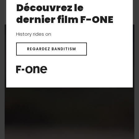
Découvrez le
Galerie
dernier film F-ONE
History rides on
REGARDEZ BANDITISM