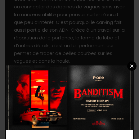
ou connecter des dizaines de vagues sans avoir
la manœuvrabilité pour pouvoir surfer n’aurait
que peu d’intérêt. C’est pourquoi le carving fait
aussi partie de son ADN. Grâce à un travail sur la
répartition de la portance, la forme du lobe et
d’autres détails, c’est un foil performant qui
permet de tracer de belles courbes sur les
vagues et dans la houle.
La PHANTOM FCT 1280 est ultra-performante
dans les vagues de plus de 1m. Elle assure un
programme polyvalent proche de la 1480,
mais un peu plus poussé. Elle carve mieux, va
plus vite, et est une bonne combinaison entre
le planing et la performance en wing foil. Elle
convient également aux gabarits plus légers
(< 70 kg).
La PHANTOM FCT 1480 allie efficacité et