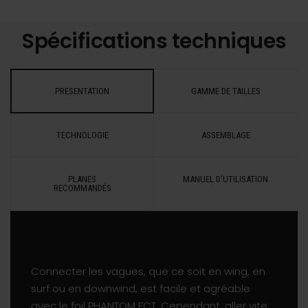
Spécifications techniques
PRESENTATION
GAMME DE TAILLES
TECHNOLOGIE
ASSEMBLAGE
PLANES
MANUEL D'UTILISATION
RECOMMANDÉS
Connecter les vagues, que ce soit en wing, en
surf ou en downwind, est facile et agréable
avec le foil PHANTOM FCT. Cependant, aller vite