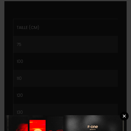
TAILLE (CM)
T
75
100
2
110
3
120
4
130
6
140
7