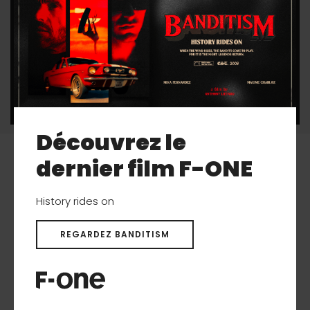
150
9
Découvrez le
dernier film F-ONE
Produits associés
History rides on
Nouveau
REGARDEZ BANDITISM