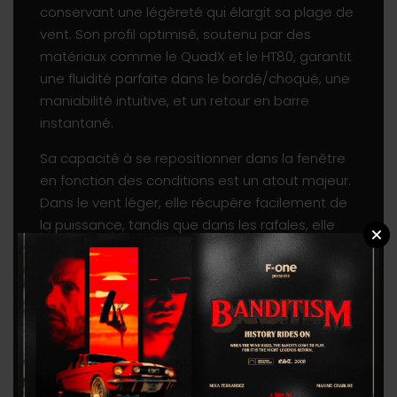
conservant une légèreté qui élargit sa plage de
vent. Son profil optimisé, soutenu par des
matériaux comme le QuadX et le HT80, garantit
une fluidité parfaite dans le bordé/choqué, une
maniabilité intuitive, et un retour en barre
instantané.
Sa capacité à se repositionner dans la fenêtre
en fonction des conditions est un atout majeur.
Dans le vent léger, elle récupère facilement de
la puissance, tandis que dans les rafales, elle
peut parfaitement accélérer sur le bord de
fenêtre sans tirer excessivement. Cette
capacité de déplacement en bord de fenêtre
apporte une stabilité accrue et permet donc de
pardonner les erreurs et de naviguer
sereinement, quel que soit votre niveau.
Le bridage fixe à six points offre un équilibre