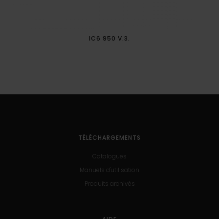
IC6 950 V.3.
TÉLÉCHARGEMENTS
Catalogues
Manuels d'utilisation
Produits archivés