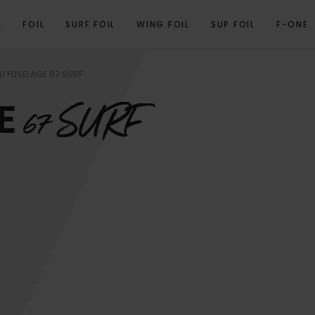
E
FOIL
SURF FOIL
WING FOIL
SUP FOIL
F-ONE
OVERVIEW
SPÉCIFICATIONS TECHNIQUES
PRODUITS ASSOCIÉS
U FUSELAGE 67 SURF
GE
67 SURF