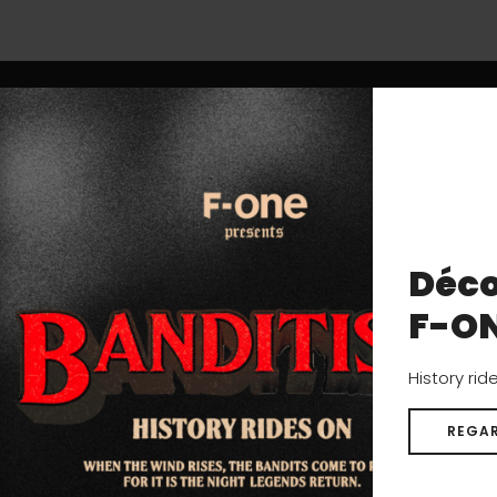
ALUMINIUM 6063 6061
Cet alliage d’aluminium présente de très bonnes caract
et peut être mis en œuvre de nombreuses façons tout 
Déco
résistance naturelle à la corrosion.
F-O
History rid
REGAR