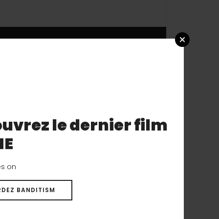
éristiques mécaniques
en présentant une
uvrez le dernier film
NE
es on
DEZ BANDITISM