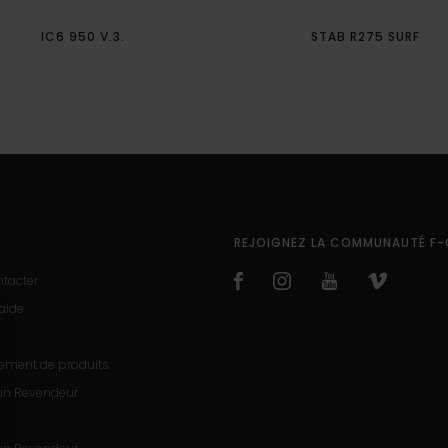
IC6 950 V.3.
STAB R275 SURF
REJOIGNEZ LA COMMUNAUTÉ F-
tacter
'aide
rement de produits
un Revendeur