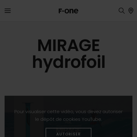
MIRAGE
hydrofoil
Pour visualiser cette vidéo, vous devez autoriser
le dépôt de cookies YouTube.
AUTORISER