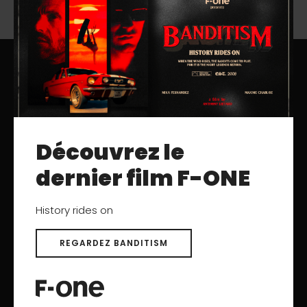
TÉLÉCHARGEMENTS
Catalogues
Découvrez le
Manuels d'utilisation
Produits archivés
dernier film F-ONE
History rides on
AIDE
Nous contacter
REGARDEZ BANDITISM
Centre d'aide
SAV
Enregistrement de produits