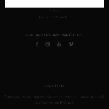
Trouver un Revendeur
Careers
Trouver un Revendeur
REJOIGNEZ LA COMMUNAUTÉ F-ONE
NEWSLETTER
Recevez les dernières infos exclusives sur les produits &
évènements F-One !