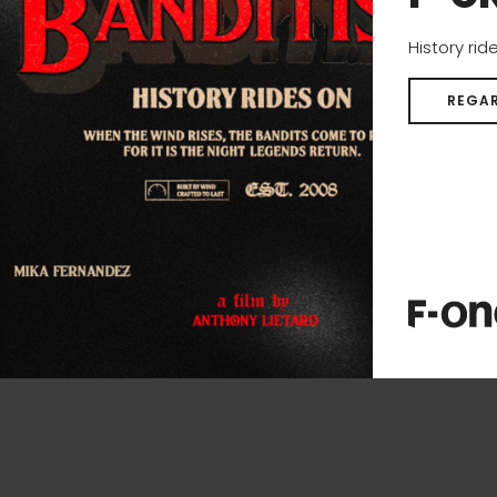
History rid
REGAR
PARTAGER