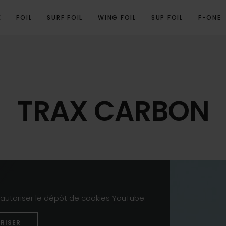
E
FOIL
SURF FOIL
WING FOIL
SUP FOIL
F-ONE
TRAX CARBON
z autoriser le dépôt de cookies YouTube.
RISER