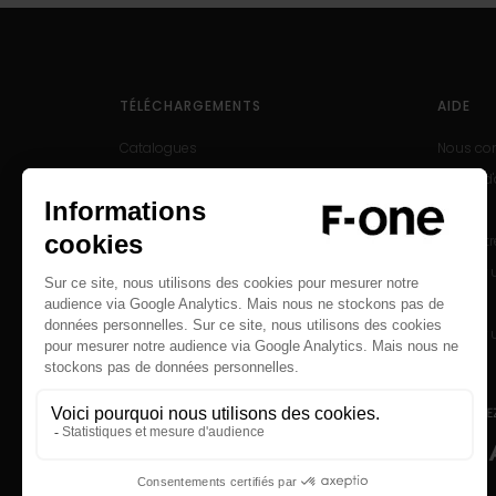
TÉLÉCHARGEMENTS
AIDE
Catalogues
Nous con
Manuels d'utilisation
Centre d
Produits archivés
SAV
Enregist
Trouver 
Careers
Trouver 