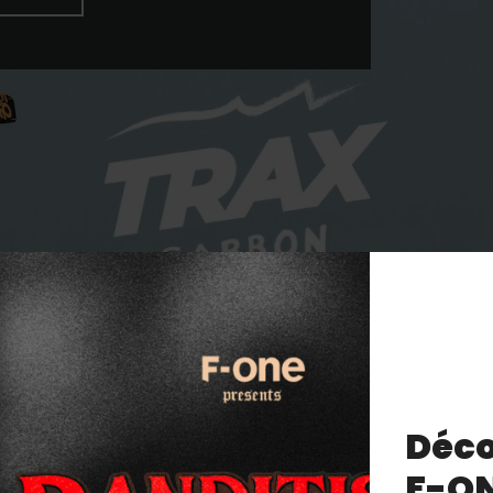
Déco
F-O