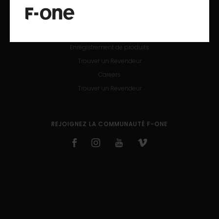
Nous contacter
Centre d'aide
SAV
Enregistrement de produits
Trouver un Revendeur
Careers
Trouver un Revendeur
REJOIGNEZ LA COMMUNAUTÉ F-ONE