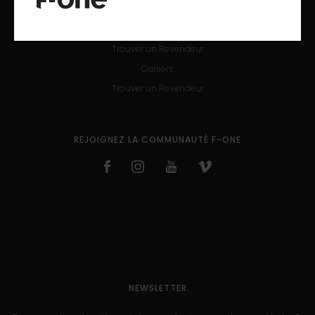
SAV
Enregistrement de produits
Trouver un Revendeur
Careers
Trouver un Revendeur
REJOIGNEZ LA COMMUNAUTÉ F-ONE
NEWSLETTER