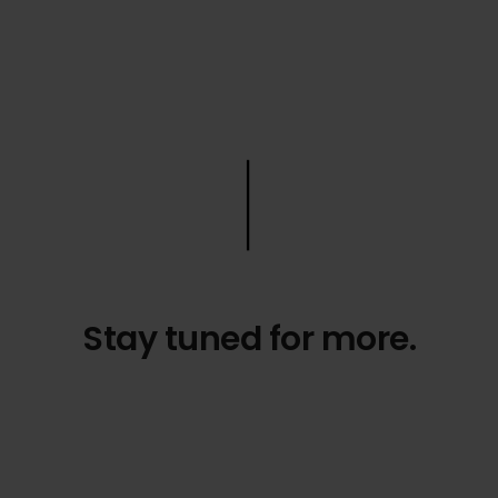
https://www.youtube.com/watch?
v=kaH_MkN6cZM&t
Stay tuned for more.