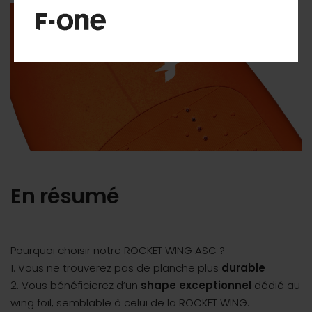
En résumé
Pourquoi choisir notre ROCKET WING ASC ?
1. Vous ne trouverez pas de planche plus
durable
2. Vous bénéficierez d’un
shape exceptionnel
dédié au
wing foil, semblable à celui de la ROCKET WING.