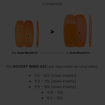
Composite.
The
ROCKET WING ASC
est disponible en cinq tailles :
5’0 – 60L (avec inserts)
5’3 – 75L (avec inserts)
5’5 – 90L (avec inserts)
5’10 – 110L
6’2 – 130L