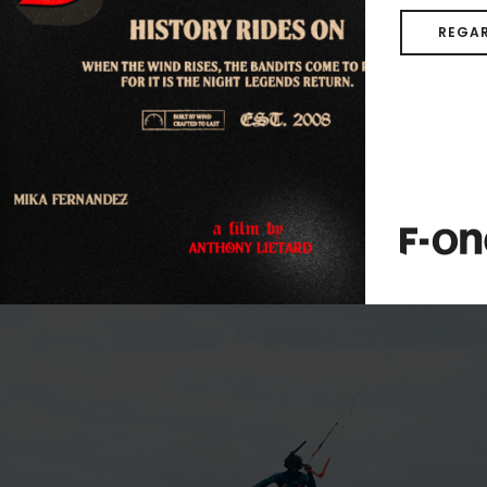
REGAR
100% dédiée au strapless
Outline très agile et réactif
Ride léger et prévisible
Excellente pour les sauts et rotations