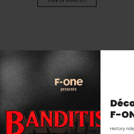
VOIR LA VIDÉO ICI
Déco
F-O
History rid