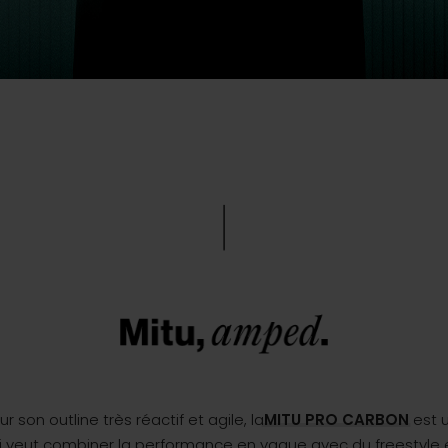
 son outline très réactif et agile, la
MITU PRO CARBON
est 
ui veut combiner la performance en vague avec du freestyle 