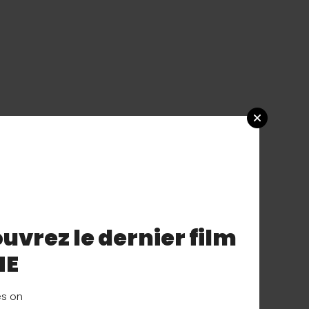
uvrez le dernier film
NE
es on