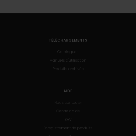
TÉLÉCHARGEMENTS
Catalogues
Manuels d'utilisation
Produits archivés
AIDE
Nous contacter
Centre d'aide
SAV
Enregistrement de produits