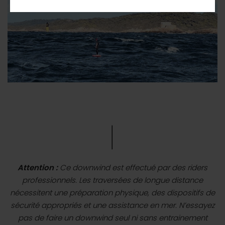
Attention :
Ce downwind est effectué par des riders
professionnels. Les traversées de longue distance
nécessitent une préparation physique, des dispositifs de
sécurité appropriés et une assistance en mer. N’essayez
pas de faire un downwind seul ni sans entrainement