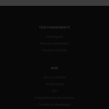
TÉLÉCHARGEMENTS
Catalogues
Manuels d'utilisation
Produits archivés
AIDE
Nous contacter
Centre d'aide
SAV
Enregistrement de produits
Trouver un Revendeur