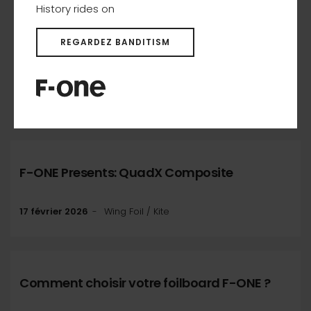
History rides on
REGARDEZ BANDITISM
Dernières actualités
F-ONE Presents: QuadX Composite
17 février 2026
Wing Foil / Kite
Comment choisir votre foilboard F-ONE ?