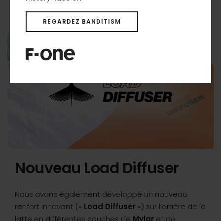
jamais en vol.
REGARDEZ BANDITISM
Nouveau Load Diffuser
Nous avons également développé un nouveau
renfort innovant («
Load Diffuser
») sur l’arrière de la
latte en différentes couches de
Mylar
et de