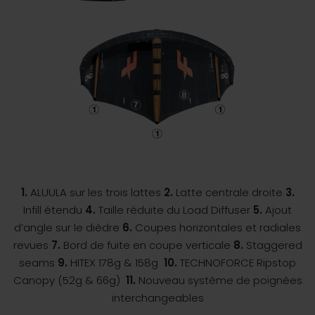
1.
ALUULA sur les trois lattes
2.
Latte centrale droite
3.
Infill étendu
4.
Taille réduite du Load Diffuser
5.
Ajout
d’angle sur le dièdre
6.
Coupes horizontales et radiales
revues
7.
Bord de fuite en coupe verticale
8.
Staggered
seams
9.
HITEX 178g & 158g
10.
TECHNOFORCE Ripstop
Canopy (52g & 66g)
11.
Nouveau système de poignées
interchangeables