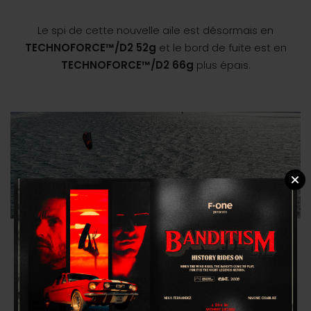
Le spi de cette nouvelle aile est désormais en
TECHNOFORCE™/D2 52g
et le bord de fuite est en
TECHNOFORCE™/D2 66g
plus épais.
Panneau additionnel en
Staggered Seams