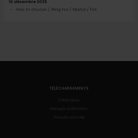
10 décembre 2025
How to choose / Wing Foil / Kitefoil / Foil
TÉLÉCHARGEMENTS
Catalogues
Manuels d'utilisation
Produits archivés