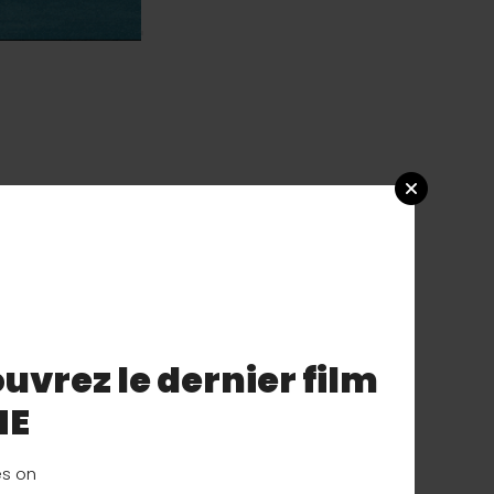
uvrez le dernier film
NE
es on