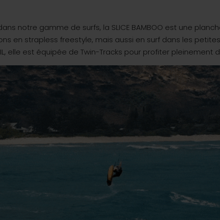
dans notre gamme de surfs, la SLICE BAMBOO est une planc
ons en strapless freestyle, mais aussi en surf dans les peti
L, elle est équipée de Twin-Tracks pour profiter pleinement des 