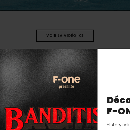
VOIR LA VIDÉO ICI
Déco
F-O
History rid