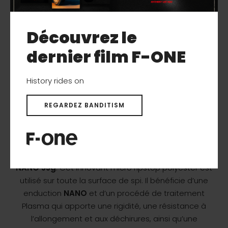
Découvrez le
dernier film F-ONE
History rides on
REGARDEZ BANDITISM
Cette aile dispose également de notre nouveau spi
NANO 55g
. Cet innovant micro ripstop polyester est
utilisé sur toute la surface de spi. Il bénéficie d’une
enduction
NANO
et d’un procédé de traitement
Plasma qui apporte une rigidité, une résistance à
l’allongement et aux déchirures, ainsi qu’une