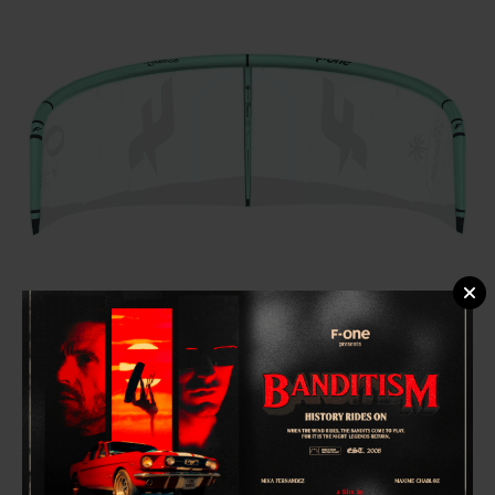
La structure gonflable de la
BREEZE V4
est en
HITEX
158g
. Ce tout nouveau polyester haute ténacité offre
une grande résistance à l’élongation et par
conséquent une plus grande durabilité et de
nouvelles performances.
Nouveaux tissus – NANO