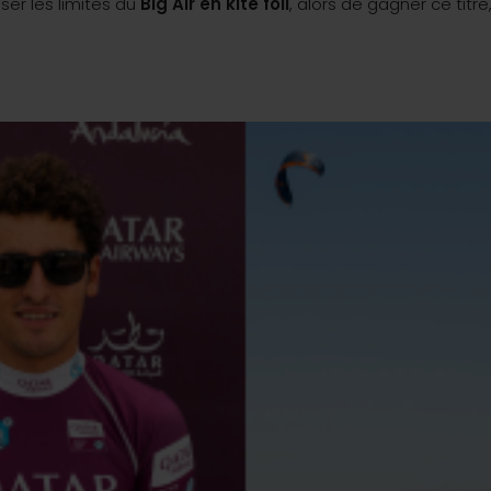
ser les limites du
Big Air en kite foil
, alors de gagner ce titre,