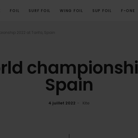
E
FOIL
SURF FOIL
WING FOIL
SUP FOIL
F-ONE
ionship 2022 at Tarifa, Spain
orld championship
Spain
4 juillet 2022
Kite