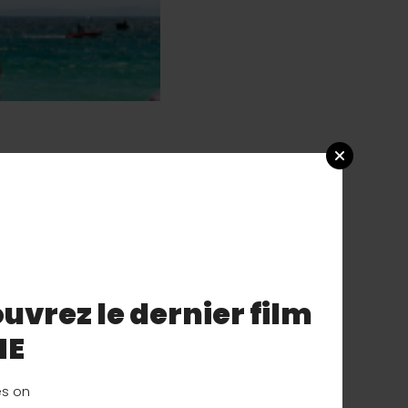
assé
troisième
de cette
l entreprend.
uvrez le dernier film
NE
es on