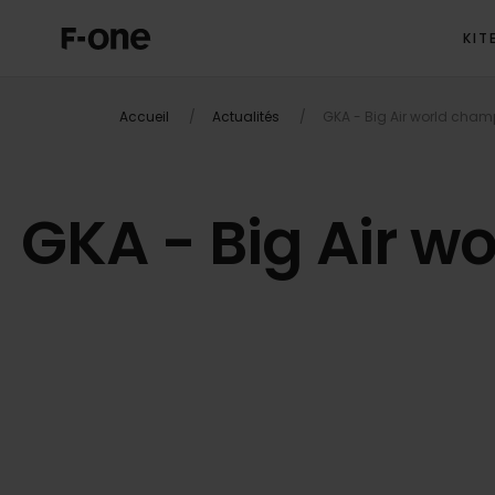
KIT
Accueil
Actualités
GKA - Big Air world champ
GKA - Big Air w