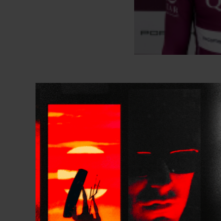
De son côté,
Maxime 
épreuve, et 