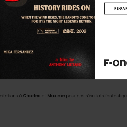
REGAR
icitations à
Charles
et
Maxime
pour ces résultats fantastiqu