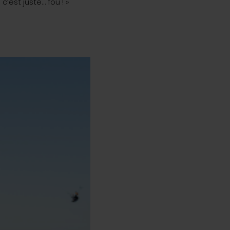
 c’est juste… fou ! »