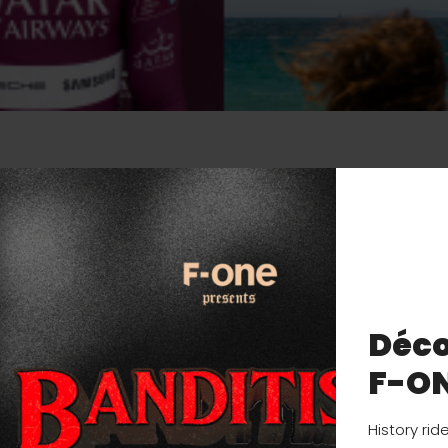
Chabloz
a prouvé qu’il pouvait vraiment tout faire. Il s’est cl
nous a montré une fois de plus qu’il excelle dans tout ce qu’i
Déco
F-O
History rid